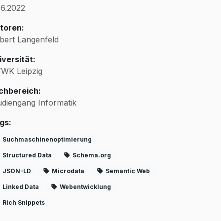
.6.2022
toren:
bert Langenfeld
iversität:
WK Leipzig
chbereich:
udiengang Informatik
gs:
Suchmaschinenoptimierung
Structured Data
Schema.org
JSON-LD
Microdata
Semantic Web
Linked Data
Webentwicklung
Rich Snippets